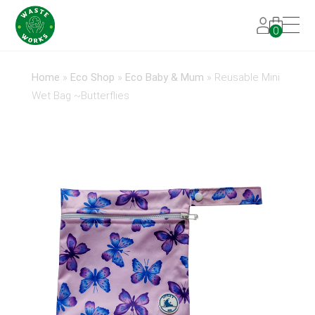
0
Home
»
Eco Shop
»
Eco Baby & Mum
»
Reusable Mini
Wet Bag ~Butterflies